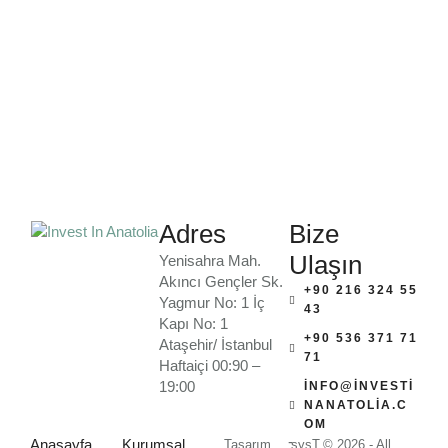
Adres
Bize
Ulaşın
Yenisahra Mah.
Akıncı Gençler Sk.
+90 216 324 55
Yagmur No: 1 İç
43
Kapı No: 1
+90 536 371 71
Ataşehir/ İstanbul
71
Haftaiçi 00:90 –
19:00
INFO@INVESTI
NANATOLIA.C
OM
-
Anasayfa
Kurumsal
Tasarım
sysT
© 2026 - All