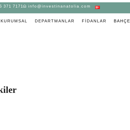
6 371 7171
info@investinanatolia.com
KURUMSAL
DEPARTMANLAR
FIDANLAR
BAHÇ
kiler