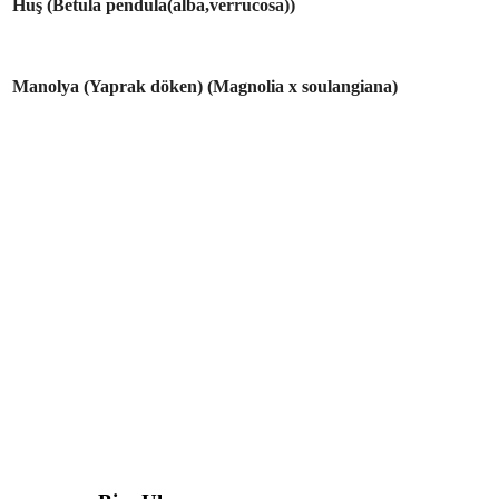
Huş (Betula pendula(alba,verrucosa))
Manolya (Yaprak döken) (Magnolia x soulangiana)