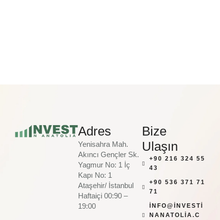
Adres
Bize
Ulaşın
Yenisahra Mah.
Akıncı Gençler Sk.
+90 216 324 55
Yagmur No: 1 İç
43
Kapı No: 1
+90 536 371 71
Ataşehir/ İstanbul
71
Haftaiçi 00:90 –
19:00
INFO@INVESTI
NANATOLIA.C