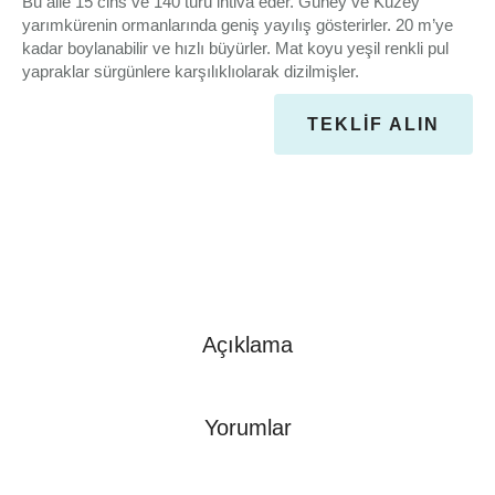
Bu aile 15 cins ve 140 türü ihtiva eder. Güney ve Kuzey
yarımkürenin ormanlarında geniş yayılış gösterirler. 20 m’ye
kadar boylanabilir ve hızlı büyürler. Mat koyu yeşil renkli pul
yapraklar sürgünlere karşılıklıolarak dizilmişler.
TEKLIF ALIN
Açıklama
Yorumlar