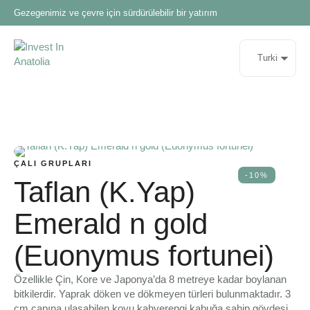
Gezegenimiz ve çevre için sürdürülebilir bir yatırım
ÇALI GRUPLARI
-10%
Taflan (K.Yap)
Emerald n gold
(Euonymus fortunei)
Özellikle Çin, Kore ve Japonya’da 8 metreye kadar boylanan
bitkilerdir. Yaprak döken ve dökmeyen türleri bulunmaktadır. 3
cm çapına ulaşabilen koyu kahverengi kabuğa sahip gövdesi