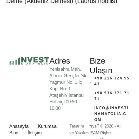
Defne (Akdeniz Defnesi) (Laurus nobilis)
Adres
Bize
Ulaşın
Yenisahra Mah.
Akıncı Gençler Sk.
+90 216 324 55
Yagmur No: 1 İç
43
Kapı No: 1
+90 536 371 71
Ataşehir/ İstanbul
71
Haftaiçi 00:90 –
19:00
INFO@INVESTI
NANATOLIA.C
OM
-
Anasayfa
Kurumsal
Tasarım
sysT
© 2026 - All
Blog
İletişim
ve Yazılım
EAM
Rights