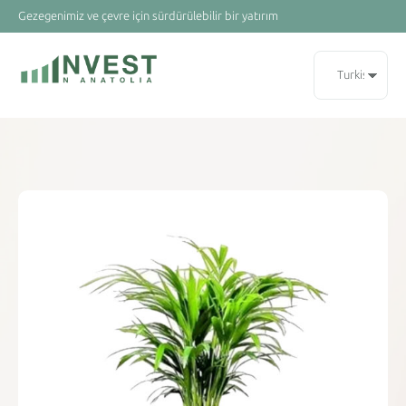
Gezegenimiz ve çevre için sürdürülebilir bir yatırım