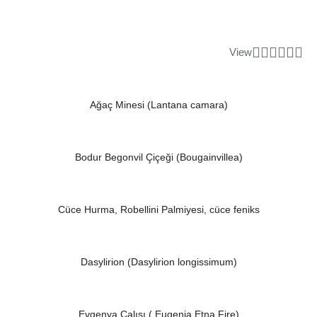
View
Ağaç Minesi (Lantana camara)
Bodur Begonvil Çiçeği (Bougainvillea)
Cüce Hurma, Robellini Palmiyesi, cüce feniks
Dasylirion (Dasylirion longissimum)
Evgenya Çalısı ( Eugenia Etna Fire)