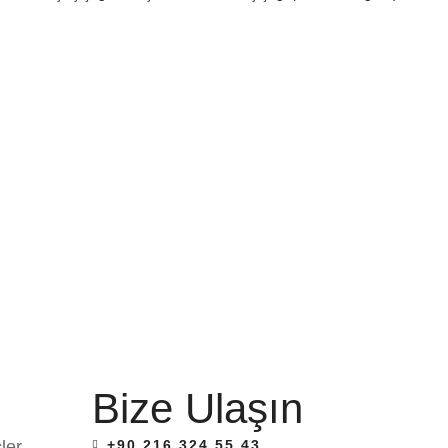
Bize Ulaşın
ler
+90 216 324 55 43